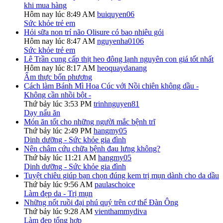
khi mua hàng
Hôm nay lúc 8:49 AM
buiquyen06
Sức khỏe trẻ em
Hỏi sữa non trí não Olisure có bao nhiêu gói
Hôm nay lúc 8:47 AM
nguyenha0106
Sức khỏe trẻ em
Lê Trần cung cấp thịt heo đông lạnh nguyên con giá tốt nhất
Hôm nay lúc 8:17 AM
heoquaydanang
Ẩm thực bốn phương
Cách làm Bánh Mì Hoa Cúc với Nồi chiên không dầu -
Không cần nhồi bột -
Thứ bảy lúc 3:53 PM
trinhnguyen81
Dạy nấu ăn
Món ăn tốt cho những người mắc bệnh trĩ
Thứ bảy lúc 2:49 PM
hangmy05
Dinh dưỡng - Sức khỏe gia đình
Nên châm cứu chữa bệnh đau lưng không?
Thứ bảy lúc 11:21 AM
hangmy05
Dinh dưỡng - Sức khỏe gia đình
Tuyệt chiêu giúp bạn chọn đúng kem trị mụn dành cho da dầu
Thứ bảy lúc 9:56 AM
paulaschoice
Làm đẹp da - Trị mụn
Những nốt ruồi đại phú quý trên cơ thể Đàn Ông
Thứ bảy lúc 9:28 AM
vienthammydiva
Làm đẹp tổng hợp