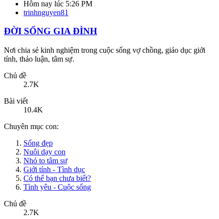
Nơi chia sẻ kinh nghiệm trong cuộc sống vợ chồng, giáo dục giới
tính, thảo luận, tâm sự.
Chủ đề
2.7K
Bài viết
10.4K
Chuyên mục con:
Sống đẹp
Nuôi dạy con
Nhỏ to tâm sự
Giới tính - Tình dục
Có thể bạn chưa biết?
Tình yêu - Cuộc sống
Chủ đề
2.7K
Bài viết
10.4K
Tâm sự thầm kín của người đàn bà nghiện sex