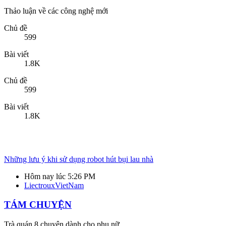
Thảo luận về các công nghệ mới
Chủ đề
599
Bài viết
1.8K
Chủ đề
599
Bài viết
1.8K
Những lưu ý khi sử dụng robot hút bụi lau nhà
Hôm nay lúc 5:26 PM
LiectrouxVietNam
TÁM CHUYỆN
Trà quán 8 chuyện dành cho phụ nữ.
Chủ đề