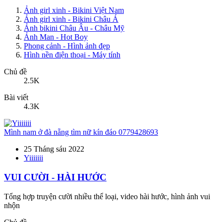
Ảnh girl xinh - Bikini Việt Nam
Ảnh girl xinh - Bikini Châu Á
Ảnh bikini Châu Âu - Châu Mỹ
Ảnh Man - Hot Boy
Phong cảnh - Hình ảnh đẹp
Hình nền điện thoại - Máy tính
Chủ đề
2.5K
Bài viết
4.3K
Mình nam ở đà nẵng tìm nữ kín đáo 0779428693
25 Tháng sáu 2022
Yiiiiiii
VUI CƯỜI - HÀI HƯỚC
Tổng hợp truyện cười nhiều thể loại, video hài hước, hình ảnh vui
nhộn