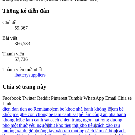
châu
|
Thuê textlink: phunuvnnet@gmail.com
Liên hệ
Quy định và Nội quy
Trợ giúp
Trang chủ
RSS
®
Forum software by XenForo
© 2010-2021 XenForo Ltd.
Bên trên
PATNERSHIP SITE
➡️
Anasayfa - Sinematek