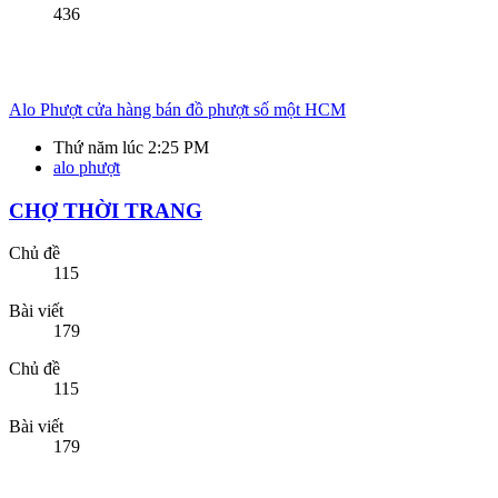
CHỢ THỜI TRANG
Chủ đề
115
Bài viết
179
Chủ đề
115
Bài viết
179
Áo thun 7 màu siêu hóa cho mùa hè
Thứ năm lúc 3:22 PM
Couple TX
ĐIỆN TỬ
Rao vặt hàng điện tử và công nghệ thông tin.
Chủ đề