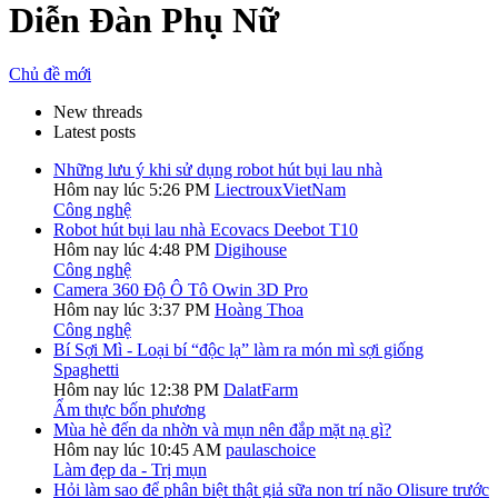
Diễn Đàn Phụ Nữ
Chủ đề mới
New threads
Latest posts
Những lưu ý khi sử dụng robot hút bụi lau nhà
Hôm nay lúc 5:26 PM
LiectrouxVietNam
Công nghệ
Robot hút bụi lau nhà Ecovacs Deebot T10
Hôm nay lúc 4:48 PM
Digihouse
Công nghệ
Camera 360 Độ Ô Tô Owin 3D Pro
Hôm nay lúc 3:37 PM
Hoàng Thoa
Công nghệ
Bí Sợi Mì - Loại bí “độc lạ” làm ra món mì sợi giống
Spaghetti
Hôm nay lúc 12:38 PM
DalatFarm
Ẩm thực bốn phương
Mùa hè đến da nhờn và mụn nên đắp mặt nạ gì?
Hôm nay lúc 10:45 AM
paulaschoice
Làm đẹp da - Trị mụn
Hỏi làm sao để phân biệt thật giả sữa non trí não Olisure trước