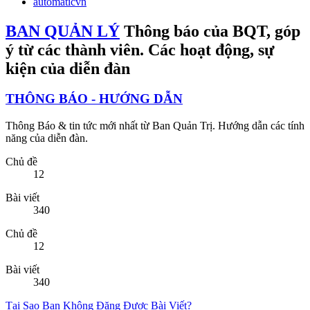
Bài viết
340
Chủ đề
12
Bài viết
340
Tại Sao Bạn Không Đăng Được Bài Viết?
5 Tháng năm 2022
DollyDelly
GÓP Ý - KIẾN NGHỊ
Góp ý của các thành viên gửi đến Ban Quản Trị
Chủ đề
184
Bài viết
509
Chuyên mục con: