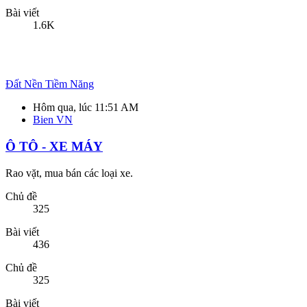
Hôm qua, lúc 11:51 AM
Bien VN
Ô TÔ - XE MÁY
Rao vặt, mua bán các loại xe.
Chủ đề
325
Bài viết
436
Chủ đề
325
Bài viết
436
Alo Phượt cửa hàng bán đồ phượt số một HCM
Thứ năm lúc 2:25 PM
alo phượt