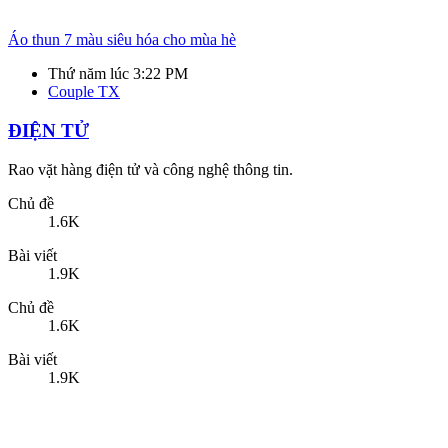
1.6K
Bài viết
1.9K
Chủ đề
1.6K
Bài viết
1.9K
Lắp Camera Tại Nhà Bảo Mật An Toàn
Thứ bảy lúc 3:44 PM
heoquaydanang
RAO VẶT TỔNG HỢP
Rao vặt, quảng cáo các mặt hàng khác
Chủ đề
7.1K
Bài viết