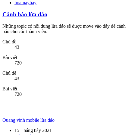
Chủ đề
43
Bài viết
720
Quang vinh mobile lừa đảo
15 Tháng bảy 2021
automaticvn
BAN QUẢN LÝ
Thông báo của BQT, góp
ý từ các thành viên. Các hoạt động, sự
kiện của diễn đàn
THÔNG BÁO - HƯỚNG DẪN
Thông Báo & tin tức mới nhất từ Ban Quản Trị. Hướng dẫn các tính
năng của diễn đàn.
Chủ đề
12