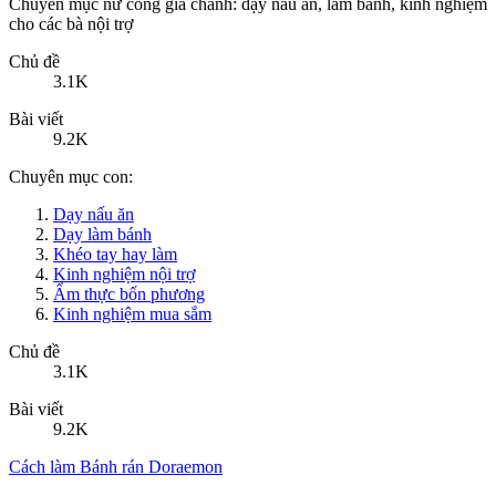
Bài viết
9.2K
Chuyên mục con:
Dạy nấu ăn
Dạy làm bánh
Khéo tay hay làm
Kinh nghiệm nội trợ
Ẩm thực bốn phương
Kinh nghiệm mua sắm
Chủ đề
3.1K
Bài viết
9.2K
Cách làm Bánh rán Doraemon
Hôm nay lúc 5:26 PM
trinhnguyen81
ĐỜI SỐNG GIA ĐÌNH