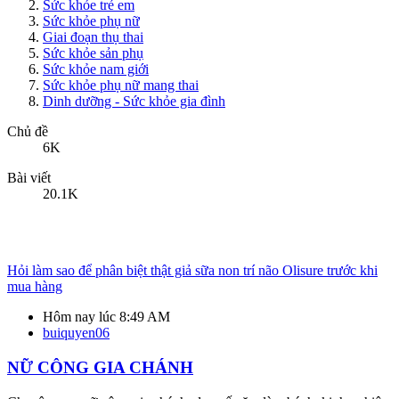
Sức khỏe nam giới
Sức khỏe phụ nữ mang thai
Dinh dưỡng - Sức khỏe gia đình
Chủ đề
6K
Bài viết
20.1K
Hỏi làm sao để phân biệt thật giả sữa non trí não Olisure trước khi
mua hàng
Hôm nay lúc 8:49 AM
buiquyen06
NỮ CÔNG GIA CHÁNH
Chuyên mục nữ công gia chánh: dạy nấu ăn, làm bánh, kinh nghiệm
cho các bà nội trợ
Chủ đề
3.1K