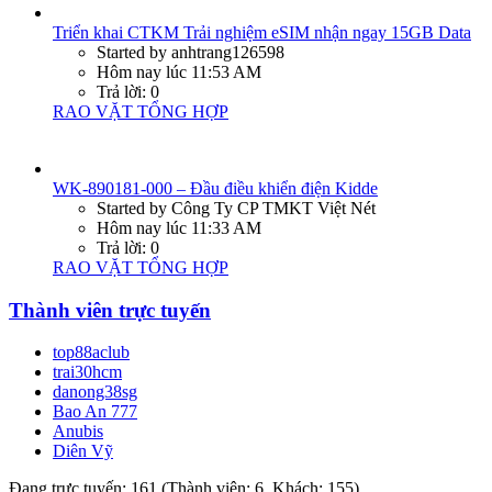
Thống kê diễn đàn
Chủ đề
59,367
Bài viết
366,583
Thành viên
57,736
Thành viên mới nhất
ibatterysuppliers
Chia sẻ trang này
Facebook
Twitter
Reddit
Pinterest
Tumblr
WhatsApp
Email
Chia sẻ
Link
dien dan tien ao
|
Remitano
|
em be khoc
|
nhà banh khổng lồ
|
em bé
khóc
|
me ghe con chong
|
be lam canh sat
|
bé làm công an
|
nha banh
khong lo
|
be lam canh sat
|
cach chien trung ngon
|
hat rong duong
pho
|
một thuở yêu người
|
thit kho tieu
|
thịt kho tiêu
|
cách xào rau
muống xanh giòn
|
móng tay xào rau muống
|
cách làm cá hộp
|
cách
làm muối ớt chanh
|
cách làm muối ớt xanh
|
cách chưng mắm
|
cách
nấu hủ tíu
|
em be khoc
|
bds xuyen moc
|
bds xuyen moc
|
bán đất bình