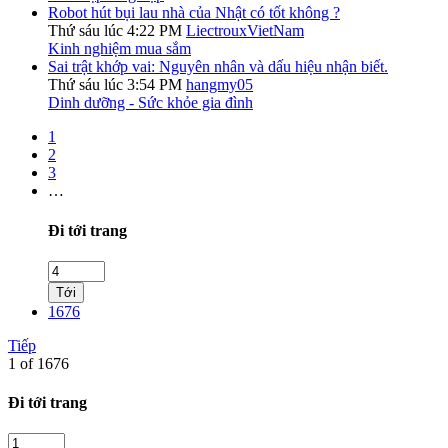
Robot hút bụi lau nhà của Nhật có tốt không ?
Thứ sáu lúc 4:22 PM
LiectrouxVietNam
Kinh nghiệm mua sắm
Sai trật khớp vai: Nguyên nhân và dấu hiệu nhận biết.
Thứ sáu lúc 3:54 PM
hangmy05
Dinh dưỡng - Sức khỏe gia đình
1
2
3
…
Đi tới trang
Tới
1676
Tiếp
1 of 1676
Đi tới trang