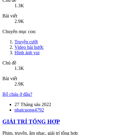
Chủ đề
1.3K
Bài viết
2.9K
Chuyên mục con:
Truyện cười
Video hài hước
Hình ảnh vui
Chủ đề
1.3K
Bài viết
2.9K
Bố cháu ở đâu?
27 Tháng sáu 2022
nhatcuong4792
GIẢI TRÍ TỔNG HỢP
Phim, truyện, âm nhạc, giải trí tổng hợp