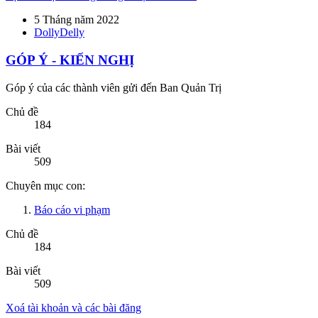
Báo cáo vi phạm
Chủ đề
184
Bài viết
509
Xoá tài khoản và các bài đăng
Thứ bảy lúc 12:52 PM
Uuuuuuu
PHÒNG HỌP BQT
Nơi thảo luận của BQT diễn đàn
Chủ đề
0
Bài viết
0
Chủ đề
0