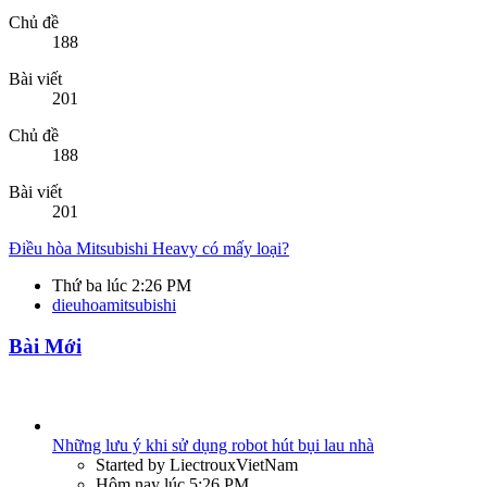
dieuhoamitsubishi
Bài Mới
Những lưu ý khi sử dụng robot hút bụi lau nhà
Started by LiectrouxVietNam
Hôm nay lúc 5:26 PM
Trả lời: 0
Công nghệ
Robot hút bụi lau nhà Ecovacs Deebot T10
Started by Digihouse
Hôm nay lúc 4:48 PM
Trả lời: 0
Công nghệ
Camera 360 Độ Ô Tô Owin 3D Pro
Started by Hoàng Thoa
Hôm nay lúc 3:37 PM
Trả lời: 0
Công nghệ
Tô giấy đựng thức ăn thân thiện môi trường
Started by ToLyRVC
Hôm nay lúc 2:22 PM
Trả lời: 0