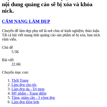
CẨM NANG LÀM ĐẸP
Chuyên đề làm đẹp phụ nữ là nơi chia sẻ kinh nghiệm, thảo luận.
Tất cả bài viết mang tính quảng cáo sản phẩm sẽ bị xóa, ban nick
vĩnh viễn.
Chủ đề
5.5K
Bài viết
22.6K
Chuyên mục con:
Thời Trang
Làm đẹp cho tóc
Làm đẹp da - Trị mụn
Mỹ phẩm - Trang điểm
Tăng, giảm cân - 3 vòng đẹp
Làm đẹp tổng hợp
Chủ đề
5.5K
Bài viết