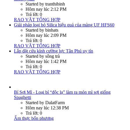
Triển khai CTKM Trải nghiệm eSIM nhận ngay 15GB Data
Started by anhtrang126598
Hôm nay lúc 11:53 AM
Trả lời: 0
RAO VẶT TỔNG HỢP
WK-890181-000 – Đầu điều khiển điện Kidde
Started by Công Ty CP TMKT Việt Nét
Hôm nay lúc 11:33 AM
Trả lời: 0
RAO VẶT TỔNG HỢP
Thành viên trực tuyến
top88aclub
trai30hcm
danong38sg
Bao An 777
Anubis
Diên Vỹ
Đang trực tuyến: 161 (Thành viên: 6, Khách: 155)