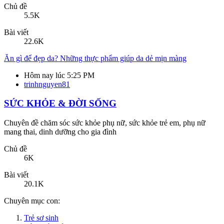
22.6K
Ăn gì để đẹp da? Những thực phẩm giúp da dẻ mịn màng
Hôm nay lúc 5:25 PM
trinhnguyen81
SỨC KHỎE & ĐỜI SỐNG
Chuyên đề chăm sóc sức khỏe phụ nữ, sức khỏe trẻ em, phụ nữ
mang thai, dinh dưỡng cho gia đình
Chủ đề
6K
Bài viết
20.1K
Chuyên mục con:
Trẻ sơ sinh
Sức khỏe trẻ em
Sức khỏe phụ nữ
Giai đoạn thụ thai
Sức khỏe sản phụ