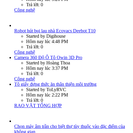
RAO VẶT TỔNG HỢP
Chọn máy âm trần cho biệt thự tùy thuộc vào đặc điểm của
không gian
Started by tranthibinh
Hôm nay lúc 2:12 PM
Trả lời: 0
RAO VẶT TỔNG HỢP
Giải pháp loại bỏ Silica hiệu quả của màng UF HFS60
Started by binhats
Hôm nay lúc 2:09 PM
Trả lời: 0
RAO VẶT TỔNG HỢP
Lắp đặt cửa kính cường lực Tân Phú uy tín
Started by sông trà
Hôm nay lúc 1:42 PM
Trả lời: 0
RAO VẶT TỔNG HỢP
Bí Sợi Mì - Loại bí “độc lạ” làm ra món mì sợi giống
Spaghetti
Started by DalatFarm
Hôm nay lúc 12:38 PM
Trả lời: 0
Ẩm thực bốn phương