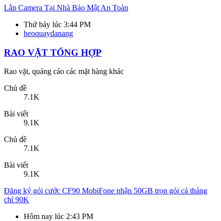
9.1K
Chủ đề
7.1K
Bài viết
9.1K
Đăng ký gói cước CF90 MobiFone nhận 50GB trọn gói cả tháng
chỉ 90K
Hôm nay lúc 2:43 PM
hoamaybay
Cảnh báo lừa đảo
Những topic có nội dung lừa đảo sẽ được move vào đây để cảnh
báo cho các thành viên.
Chủ đề
43
Bài viết
720