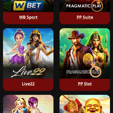
WB Sport
PP Suite
Live22
PP Slot