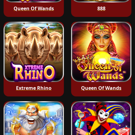
Queen Of Wands
888
Extreme Rhino
Queen Of Wands