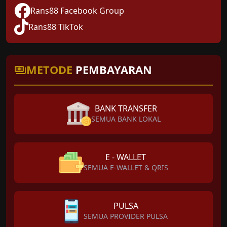
Rans88 Facebook Group
Rans88 TikTok
METODE
PEMBAYARAN
BANK TRANSFER
SEMUA BANK LOKAL
E - WALLET
SEMUA E-WALLET & QRIS
PULSA
SEMUA PROVIDER PULSA