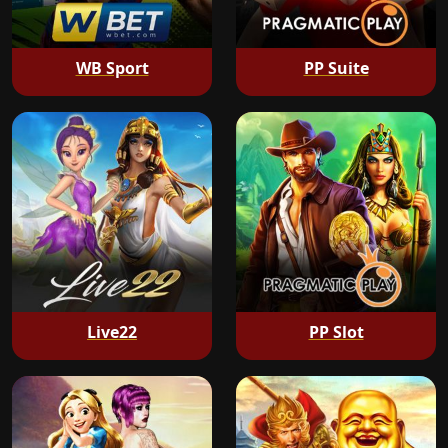
WB Sport
PP Suite
Live22
PP Slot