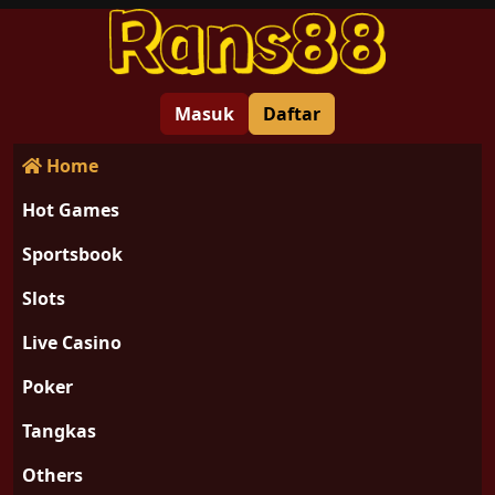
Masuk
Daftar
Home
Hot Games
Sportsbook
Slots
Live Casino
Poker
Tangkas
Others