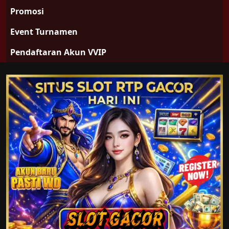
Promosi
Event Turnamen
Pendaftaran Akun VVIP