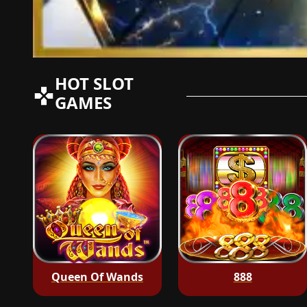
HOT SLOT
GAMES
Queen Of Wands
888