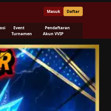
Masuk
Daftar
osi
Event
Pendaftaran
Turnamen
Akun VVIP