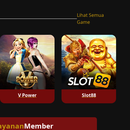
Lihat Semua
Game
V Power
Slot88
ayanan
Member