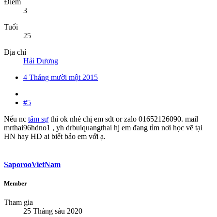
Điểm
3
Tuổi
25
Địa chỉ
Hải Dương
4 Tháng mười một 2015
#5
Nếu nc
tâm sự
thì ok nhé chị em sdt or zalo 01652126090. mail
mrthai96hdno1 , yh drbuiquangthai hj em đang tìm nơi học vẽ tại
HN hay HD ai biết bảo em với ạ.
SaporooVietNam
Member
Tham gia
25 Tháng sáu 2020