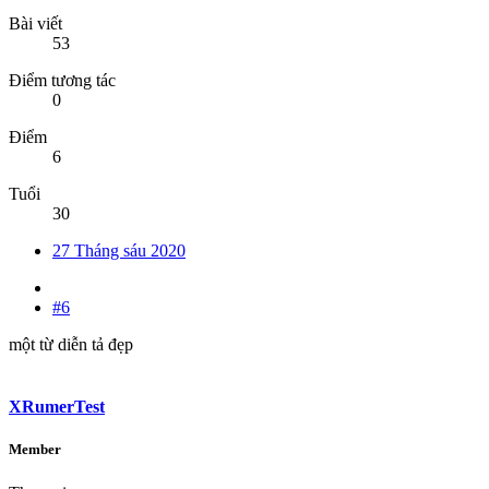
Bài viết
53
Điểm tương tác
0
Điểm
6
Tuổi
30
27 Tháng sáu 2020
#6
một từ diễn tả đẹp
XRumerTest
Member