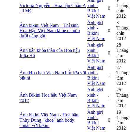
Ảnh girl
9
Victoria Nguyễn - Hoa hậu Châu Á
xinh -
Tháng
0
tại Mỹ
Bikini
chín
Việt Nam
2012
Ảnh girl
3
Ảnh bikini Việt Nam – Thí sinh
xinh -
Tháng
Hoa Hậu Việt Nam khoe da nõn
0
Bikini
chín
dưới nắng gắt
Việt Nam
2012
Ảnh girl
28
Ảnh bán khỏa thân của Hoa hậu
xinh -
Tháng
0
Julia Hồ
Bikini
tám
Việt Nam
2012
Ảnh girl
27
Ảnh Hoa hậu Việt Nam bốc lửa với
xinh -
Tháng
1
bikini
Bikini
tám
Việt Nam
2012
Ảnh girl
25
Ảnh Bikini Hoa hậu Việt Nam
xinh -
Tháng
1
2012
Bikini
tám
Việt Nam
2012
Ảnh girl
19
Ảnh bikini Việt Nam - Hoa hậu
xinh -
Tháng
Thùy Dung "khoe" ảnh body
0
Bikini
tám
chuẩn với bikini
Việt Nam
2012