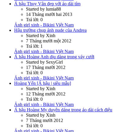
Á hậu Thụy Vân đẹp với áo dài tím
Started by lumia88
14 Tháng mười hai 2013
Trả lời: 0
Ảnh girl xinh - Bikini Việt Nam
Hậu trường chụp ảnh nude của Andrea
Started by Xinh
7 Tháng mười một 2012
Trả lời: 1
Ảnh girl xinh - Bikini Việt Nam
Á hậu Hoàng Anh dịu dàng trong váy cưới
Started by SexyGirl
17 Tháng mười 2012
Trả lời: 0
Ảnh girl xinh - Bikini Việt Nam
Hoàng Yến [Á hậu | siêu mẫu]
Started by Xinh
12 Tháng mười 2012
Trả lời: 0
Ảnh girl xinh - Bikini Việt Nam
Á hậu Hoàng My duyên dáng trong áo dài cách điệu
Started by Xinh
7 Tháng mười 2012
Trả lời: 0
Ảnh girl xinh - Bikini Việt Nam