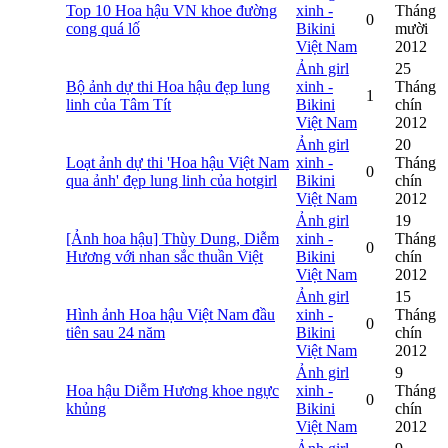
Top 10 Hoa hậu VN khoe đường
xinh -
Tháng
0
cong quá lố
Bikini
mười
Việt Nam
2012
Ảnh girl
25
Bộ ảnh dự thi Hoa hậu đẹp lung
xinh -
Tháng
1
linh của Tâm Tít
Bikini
chín
Việt Nam
2012
Ảnh girl
20
Loạt ảnh dự thi 'Hoa hậu Việt Nam
xinh -
Tháng
0
qua ảnh' đẹp lung linh của hotgirl
Bikini
chín
Việt Nam
2012
Ảnh girl
19
[Ảnh hoa hậu] Thùy Dung, Diễm
xinh -
Tháng
0
Hương với nhan sắc thuần Việt
Bikini
chín
Việt Nam
2012
Ảnh girl
15
Hình ảnh Hoa hậu Việt Nam đầu
xinh -
Tháng
0
tiên sau 24 năm
Bikini
chín
Việt Nam
2012
Ảnh girl
9
Hoa hậu Diễm Hương khoe ngực
xinh -
Tháng
0
khủng
Bikini
chín
Việt Nam
2012