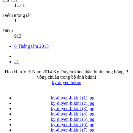
1,141
Điểm tương tác
1
Điểm
913
6 Tháng tám 2015
#1
Hoa Hậu Việt Nam 2014 Kỳ Duyên khoe thân hình nóng bỏng, 3
vòng chuẩn trong bộ ảnh bikini
ky duyen bikini
ky-duyen-bikini (1).jpg
ky-duyen-bikini (2).jpg
ky-duyen-bikini (3).jpg
ky-duyen-bikini (4).jpg
ky-duyen-bikini (5).jpg
ky-duyen-bikini (6).jpg
ky-duyen-bikini (7).jpg