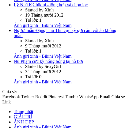
Lý Nhã Kỳ bikini - tổng hợp và chọn lọc
Started by Xinh
19 Tháng mười 2012
Trả lời: 1
Ảnh girl xinh - Bikini Việt Nam
Người mẫu Đặng Thu Thu cực kỳ gợi cảm với áo không
quần
Started by Xinh
9 Tháng mười 2012
Trả lời: 1
Ảnh girl xinh - Bikini Việt Nam
Nu Phạm cực kỳ nóng bỏng tại hồ bơi
Started by SexyGirl
3 Tháng mười 2012
Trả lời: 0
Ảnh girl xinh - Bikini Việt Nam
Chia sẻ:
Facebook
Twitter
Reddit
Pinterest
Tumblr
WhatsApp
Email
Chia sẻ
Link
Trang nhất
GIẢI TRÍ
ẢNH ĐẸP
Ảnh girl xinh - Bikini Việt Nam