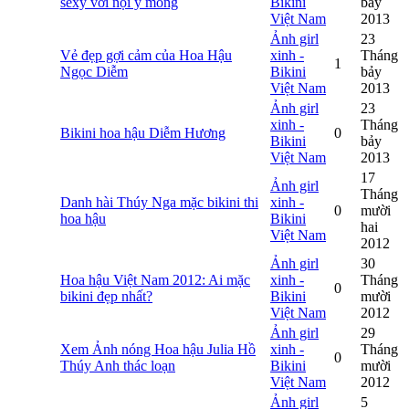
sexy với nội y mỏng
Bikini
bảy
Việt Nam
2013
Ảnh girl
23
Vẻ đẹp gợi cảm của Hoa Hậu
xinh -
Tháng
1
Ngọc Diễm
Bikini
bảy
Việt Nam
2013
Ảnh girl
23
xinh -
Tháng
Bikini hoa hậu Diễm Hương
0
Bikini
bảy
Việt Nam
2013
17
Ảnh girl
Tháng
Danh hài Thúy Nga mặc bikini thi
xinh -
0
mười
hoa hậu
Bikini
hai
Việt Nam
2012
Ảnh girl
30
Hoa hậu Việt Nam 2012: Ai mặc
xinh -
Tháng
0
bikini đẹp nhất?
Bikini
mười
Việt Nam
2012
Ảnh girl
29
Xem Ảnh nóng Hoa hậu Julia Hồ
xinh -
Tháng
0
Thúy Anh thác loạn
Bikini
mười
Việt Nam
2012
Ảnh girl
5