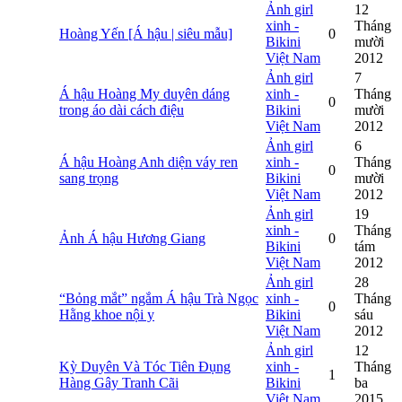
Ảnh girl
12
xinh -
Tháng
Hoàng Yến [Á hậu | siêu mẫu]
0
Bikini
mười
Việt Nam
2012
Ảnh girl
7
Á hậu Hoàng My duyên dáng
xinh -
Tháng
0
trong áo dài cách điệu
Bikini
mười
Việt Nam
2012
Ảnh girl
6
Á hậu Hoàng Anh diện váy ren
xinh -
Tháng
0
sang trọng
Bikini
mười
Việt Nam
2012
Ảnh girl
19
xinh -
Tháng
Ảnh Á hậu Hương Giang
0
Bikini
tám
Việt Nam
2012
Ảnh girl
28
“Bỏng mắt” ngắm Á hậu Trà Ngọc
xinh -
Tháng
0
Hằng khoe nội y
Bikini
sáu
Việt Nam
2012
Ảnh girl
12
Kỳ Duyên Và Tóc Tiên Đụng
xinh -
Tháng
1
Hàng Gây Tranh Cãi
Bikini
ba
Việt Nam
2015