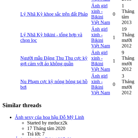
Ảnh girl
1
xinh -
Tháng
Lý Nhã Kỳ khoe sắc trên đất Pháp
0
Bikini
tám
Việt Nam
2013
Ảnh girl
19
Lý Nhã Kỳ bikini - tổng hợp và
xinh -
Tháng
1
chọn lọc
Bikini
mười
Việt Nam
2012
Ảnh girl
9
Người mẫu Đặng Thu Thu cực kỳ
xinh -
Tháng
1
gợi cảm với áo không quần
Bikini
mười
Việt Nam
2012
Ảnh girl
3
Nu Phạm cực kỳ nóng bỏng tại hồ
xinh -
Tháng
0
bơi
Bikini
mười
Việt Nam
2012
Similar threads
Ảnh sexy của hoa hậu Đỗ Mỹ Linh
Started by mrducz2k
17 Tháng tám 2020
Trả lời: 7