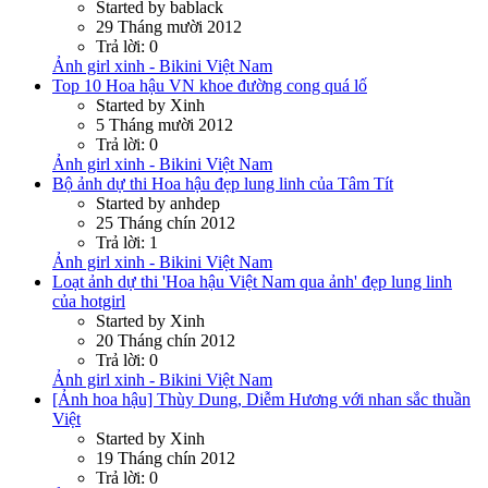
Started by bablack
29 Tháng mười 2012
Trả lời: 0
Ảnh girl xinh - Bikini Việt Nam
Top 10 Hoa hậu VN khoe đường cong quá lố
Started by Xinh
5 Tháng mười 2012
Trả lời: 0
Ảnh girl xinh - Bikini Việt Nam
Bộ ảnh dự thi Hoa hậu đẹp lung linh của Tâm Tít
Started by anhdep
25 Tháng chín 2012
Trả lời: 1
Ảnh girl xinh - Bikini Việt Nam
Loạt ảnh dự thi 'Hoa hậu Việt Nam qua ảnh' đẹp lung linh
của hotgirl
Started by Xinh
20 Tháng chín 2012
Trả lời: 0
Ảnh girl xinh - Bikini Việt Nam
[Ảnh hoa hậu] Thùy Dung, Diễm Hương với nhan sắc thuần
Việt
Started by Xinh
19 Tháng chín 2012
Trả lời: 0