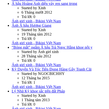
Á hậu Hoàng Anh diện váy ren sang trọng
Started by Xinh
6 Tháng mười 2012
Trả lời: 0
Ảnh girl xinh - Bikini Việt Nam
Ảnh Á hậu Hương Giang
Started by Xinh
19 Tháng tám 2012
Trả lời: 0
Ảnh girl xinh - Bikini Việt Nam
“Bỏng mắt” ngắm Á hậu Trà Ngọc Hằng khoe nội y
Started by Ảnh girl xinh
28 Tháng sáu 2012
Trả lời: 0
Ảnh girl xinh - Bikini Việt Nam
Kỳ Duyên Và Tóc Tiên Đụng Hàng Gây Tranh Cãi
Started by NGOCBICHHY
12 Tháng ba 2015
Trả lời: 1
Ảnh girl xinh - Bikini Việt Nam
Lý Nhã Kỳ khoe sắc trên đất Pháp
Started by Xinh
1 Tháng tám 2013
Trả lời: 0
Ảnh girl xinh - Bikini Việt Nam