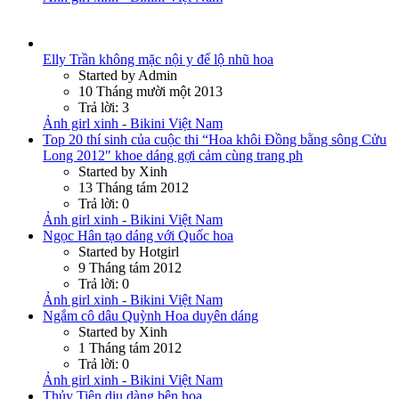
Elly Trần không mặc nội y để lộ nhũ hoa
Started by Admin
10 Tháng mười một 2013
Trả lời: 3
Ảnh girl xinh - Bikini Việt Nam
Top 20 thí sinh của cuộc thi “Hoa khôi Đồng bằng sông Cửu
Long 2012″ khoe dáng gợi cảm cùng trang ph
Started by Xinh
13 Tháng tám 2012
Trả lời: 0
Ảnh girl xinh - Bikini Việt Nam
Ngọc Hân tạo dáng với Quốc hoa
Started by Hotgirl
9 Tháng tám 2012
Trả lời: 0
Ảnh girl xinh - Bikini Việt Nam
Ngắm cô dâu Quỳnh Hoa duyên dáng
Started by Xinh
1 Tháng tám 2012
Trả lời: 0
Ảnh girl xinh - Bikini Việt Nam
Thủy Tiên dịu dàng bên hoa