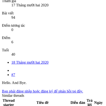
Tham gia
17 Tháng mười hai 2020
Bài viết
94
Điểm tương tác
0
Điểm
6
Tuổi
40
18 Tháng mười hai 2020
#7
Hello. And Bye.
Bạn phải đăng nhập hoặc đăng ký để phản hồi tại đây.
Similar threads
Thread
Trả
Tiêu đề
Diễn đàn
Ngày
starter
lời