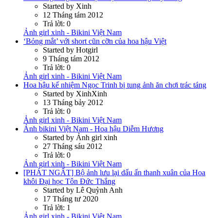
Started by Xinh
12 Tháng tám 2012
Trả lời: 0
Ảnh girl xinh - Bikini Việt Nam
‘Bỏng mắt’ với short cũn cỡn của hoa hậu Việt
Started by Hotgirl
9 Tháng tám 2012
Trả lời: 0
Ảnh girl xinh - Bikini Việt Nam
Hoa hậu kế nhiệm Ngọc Trinh bị tung ảnh ăn chơi trác táng
Started by XinhXinh
13 Tháng bảy 2012
Trả lời: 0
Ảnh girl xinh - Bikini Việt Nam
Ảnh bikini Việt Nam - Hoa hậu Diễm Hương
Started by Ảnh girl xinh
27 Tháng sáu 2012
Trả lời: 0
Ảnh girl xinh - Bikini Việt Nam
[PHÁT NGẤT] Bộ ảnh lưu lại dấu ấn thanh xuân của Hoa
khôi Đại học Tôn Đức Thắng
Started by Lê Quỳnh Anh
17 Tháng tư 2020
Trả lời: 1
Ảnh girl xinh - Bikini Việt Nam