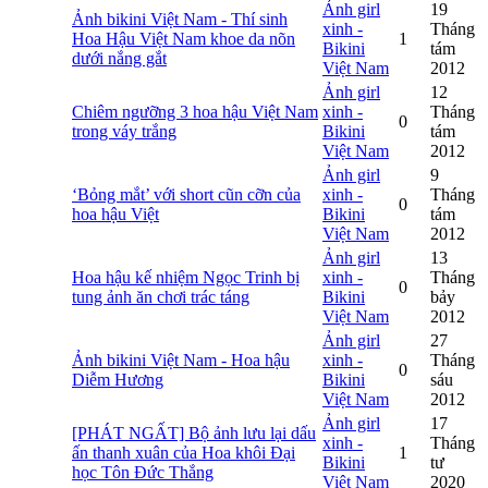
Ảnh girl
19
Ảnh bikini Việt Nam - Thí sinh
xinh -
Tháng
Hoa Hậu Việt Nam khoe da nõn
1
Bikini
tám
dưới nắng gắt
Việt Nam
2012
Ảnh girl
12
Chiêm ngưỡng 3 hoa hậu Việt Nam
xinh -
Tháng
0
trong váy trắng
Bikini
tám
Việt Nam
2012
Ảnh girl
9
‘Bỏng mắt’ với short cũn cỡn của
xinh -
Tháng
0
hoa hậu Việt
Bikini
tám
Việt Nam
2012
Ảnh girl
13
Hoa hậu kế nhiệm Ngọc Trinh bị
xinh -
Tháng
0
tung ảnh ăn chơi trác táng
Bikini
bảy
Việt Nam
2012
Ảnh girl
27
Ảnh bikini Việt Nam - Hoa hậu
xinh -
Tháng
0
Diễm Hương
Bikini
sáu
Việt Nam
2012
Ảnh girl
17
[PHÁT NGẤT] Bộ ảnh lưu lại dấu
xinh -
Tháng
ấn thanh xuân của Hoa khôi Đại
1
Bikini
tư
học Tôn Đức Thắng
Việt Nam
2020