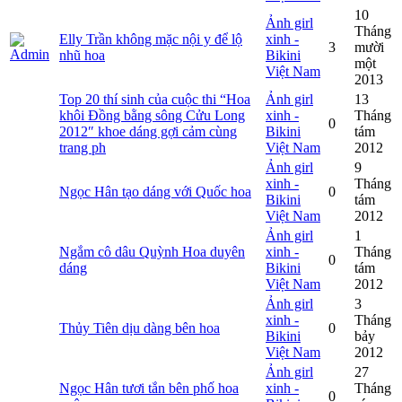
10
Ảnh girl
Tháng
Elly Trần không mặc nội y để lộ
xinh -
3
mười
nhũ hoa
Bikini
một
Việt Nam
2013
Top 20 thí sinh của cuộc thi “Hoa
Ảnh girl
13
khôi Đồng bằng sông Cửu Long
xinh -
Tháng
0
2012″ khoe dáng gợi cảm cùng
Bikini
tám
trang ph
Việt Nam
2012
Ảnh girl
9
xinh -
Tháng
Ngọc Hân tạo dáng với Quốc hoa
0
Bikini
tám
Việt Nam
2012
Ảnh girl
1
Ngắm cô dâu Quỳnh Hoa duyên
xinh -
Tháng
0
dáng
Bikini
tám
Việt Nam
2012
Ảnh girl
3
xinh -
Tháng
Thủy Tiên dịu dàng bên hoa
0
Bikini
bảy
Việt Nam
2012
Ảnh girl
27
Ngọc Hân tươi tắn bên phố hoa
xinh -
Tháng
0